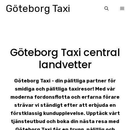
Skip
Göteborg Taxi
ME
to
content
Göteborg Taxi central
landvetter
Göteborg Taxi - din pålitliga partner för
smidiga och pålitliga taxiresor! Med vår
moderna fordonsflotta och erfarna förare
strävar vi ständigt efter att erbjuda en
förstklassig kundupplevelse. Upptäck vårt
tjänsteutbud och boka din nästa resa med
Göteborg Taxi för en trygg, pålitlig och