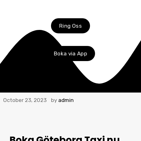
Ring Oss
Boka via App
October 23, 2023
by
admin
Boka Göteborg Taxi
nu