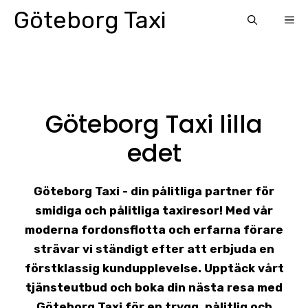
Skip
Göteborg Taxi
ME
to
content
Göteborg Taxi lilla
edet
Göteborg Taxi - din pålitliga partner för
smidiga och pålitliga taxiresor! Med vår
moderna fordonsflotta och erfarna förare
strävar vi ständigt efter att erbjuda en
förstklassig kundupplevelse. Upptäck vårt
tjänsteutbud och boka din nästa resa med
Göteborg Taxi för en trygg, pålitlig och