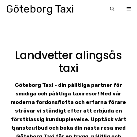
Skip
Göteborg Taxi
ME
to
content
Landvetter alingsås
taxi
Göteborg Taxi - din pålitliga partner för
smidiga och pålitliga taxiresor! Med vår
moderna fordonsflotta och erfarna förare
strävar vi ständigt efter att erbjuda en
förstklassig kundupplevelse. Upptäck vårt
tjänsteutbud och boka din nästa resa med
Göteborg Taxi för en trygg, pålitlig och