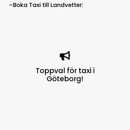
–
Boka Taxi till Landvetter
:
Toppval för taxi i
Göteborg
!
Göteborg Taxi finns alltid
tillgängligt för dig, dygnet runt, 7
dagar i veckan, för att erbjuda en
högkvalitativ service och är