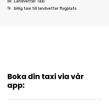
Landvetter Taxi
Tags
billig taxi till landvetter flygplats
Boka din taxi via vår
app: