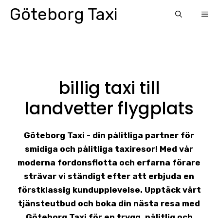
Skip
Göteborg Taxi
ME
to
content
billig taxi till
landvetter flygplats
Göteborg Taxi - din pålitliga partner för
smidiga och pålitliga taxiresor! Med vår
moderna fordonsflotta och erfarna förare
strävar vi ständigt efter att erbjuda en
förstklassig kundupplevelse. Upptäck vårt
tjänsteutbud och boka din nästa resa med
Göteborg Taxi för en trygg, pålitlig och