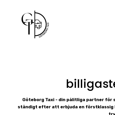
Skip
to
content
billigast
Göteborg Taxi - din pålitliga partner för
ständigt efter att erbjuda en förstklassi
tr