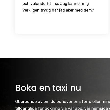
och välunderhållna. Jag känner mig
verkligen trygg när jag åker med dem."
Boka en taxi nu
Oberoende av om du behöver en större eller mindr
tillgängliga för bokning via vår app, vår hemsida