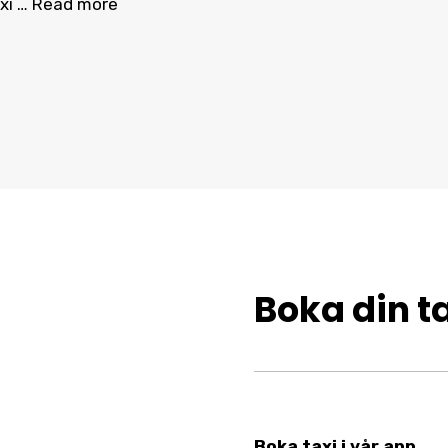
axi …
Read more
Boka din ta
Boka taxi i vår app