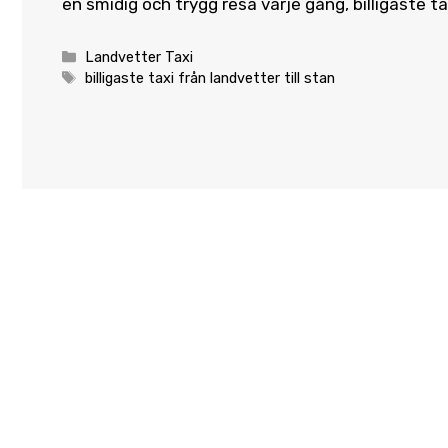
en smidig och trygg resa varje gång, billigaste t
Categories
Landvetter Taxi
Tags
billigaste taxi från landvetter till stan