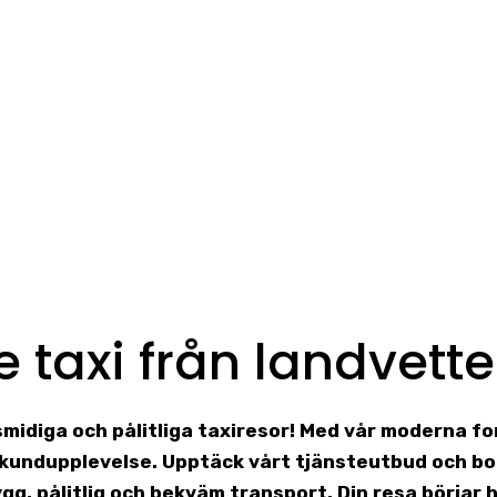
e taxi från landvetter
 smidiga och pålitliga taxiresor! Med vår moderna f
g kundupplevelse. Upptäck vårt tjänsteutbud och bo
ygg, pålitlig och bekväm transport. Din resa börjar h