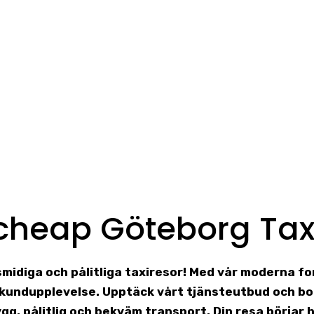
cheap Göteborg Tax
 smidiga och pålitliga taxiresor! Med vår moderna f
g kundupplevelse. Upptäck vårt tjänsteutbud och bo
ygg, pålitlig och bekväm transport. Din resa börjar h