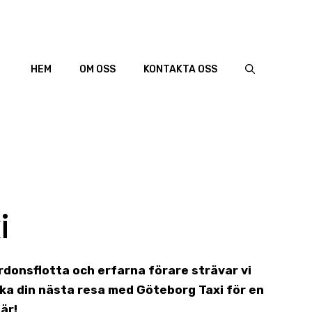
HEM
OM OSS
KONTAKTA OSS
i
ordonsflotta och erfarna förare strävar vi
ka din nästa resa med Göteborg Taxi för en
är!