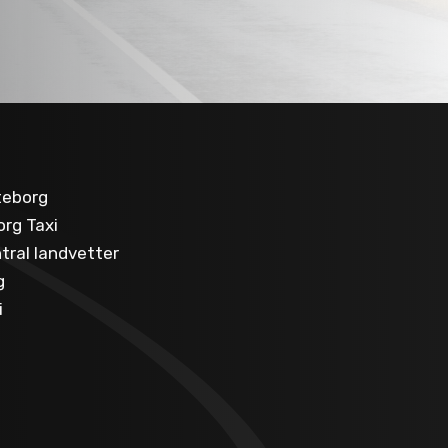
öteborg
rg Taxi
tral landvetter
g
i