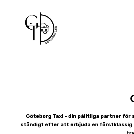
Skip
to
content
Göteborg Taxi - din pålitliga partner för
ständigt efter att erbjuda en förstklassi
tr