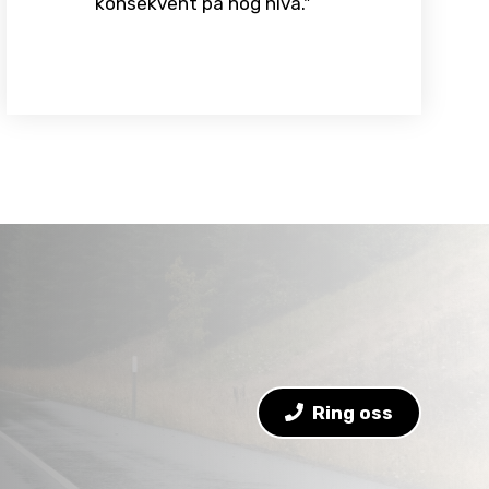
konsekvent på hög nivå."
Ring oss