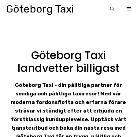
Skip
Göteborg Taxi
ME
to
content
Göteborg Taxi
landvetter billigast
Göteborg Taxi - din pålitliga partner för
smidiga och pålitliga taxiresor! Med vår
moderna fordonsflotta och erfarna förare
strävar vi ständigt efter att erbjuda en
förstklassig kundupplevelse. Upptäck vårt
tjänsteutbud och boka din nästa resa med
Göteborg Taxi för en trygg, pålitlig och