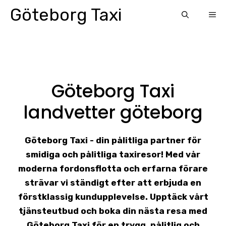
Skip
Göteborg Taxi
ME
to
content
Göteborg Taxi
landvetter göteborg
Göteborg Taxi - din pålitliga partner för
smidiga och pålitliga taxiresor! Med vår
moderna fordonsflotta och erfarna förare
strävar vi ständigt efter att erbjuda en
förstklassig kundupplevelse. Upptäck vårt
tjänsteutbud och boka din nästa resa med
Göteborg Taxi för en trygg, pålitlig och