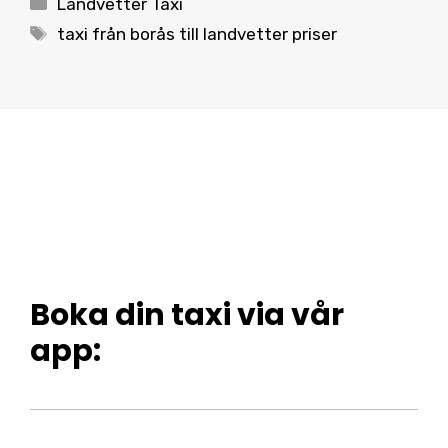
Landvetter Taxi
Tags
taxi från borås till landvetter priser
Boka din taxi via vår
app: