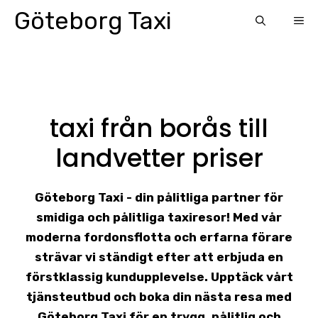
Skip
Göteborg Taxi
ME
to
content
taxi från borås till
landvetter priser
Göteborg Taxi - din pålitliga partner för
smidiga och pålitliga taxiresor! Med vår
moderna fordonsflotta och erfarna förare
strävar vi ständigt efter att erbjuda en
förstklassig kundupplevelse. Upptäck vårt
tjänsteutbud och boka din nästa resa med
Göteborg Taxi för en trygg, pålitlig och