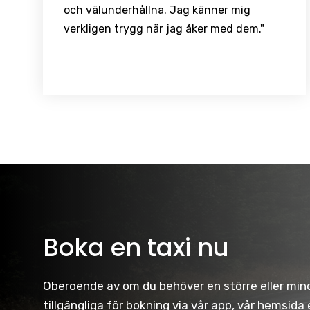
och välunderhållna. Jag känner mig
verkligen trygg när jag åker med dem."
Boka en taxi nu
Oberoende av om du behöver en större eller mindr
tillgängliga för bokning via vår app, vår hemsida