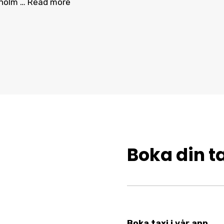
eholm …
Read more
Boka din ta
Boka taxi i vår app