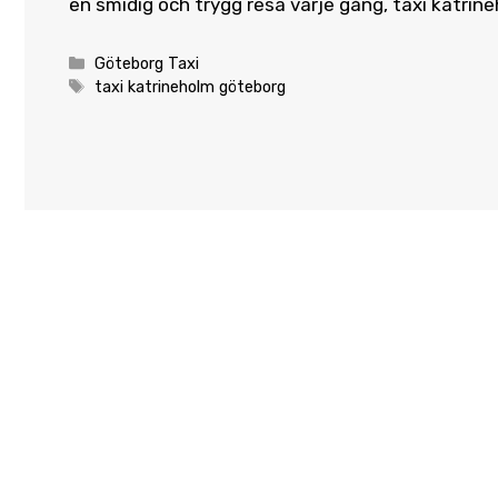
en smidig och trygg resa varje gång, taxi katrin
Categories
Göteborg Taxi
Tags
taxi katrineholm göteborg