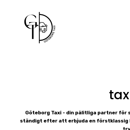
Skip
to
content
tax
Göteborg Taxi - din pålitliga partner för
ständigt efter att erbjuda en förstklassi
tr