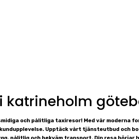
i katrineholm göte
 smidiga och pålitliga taxiresor! Med vår moderna f
g kundupplevelse. Upptäck vårt tjänsteutbud och bo
ygg, pålitlig och bekväm transport. Din resa börjar h