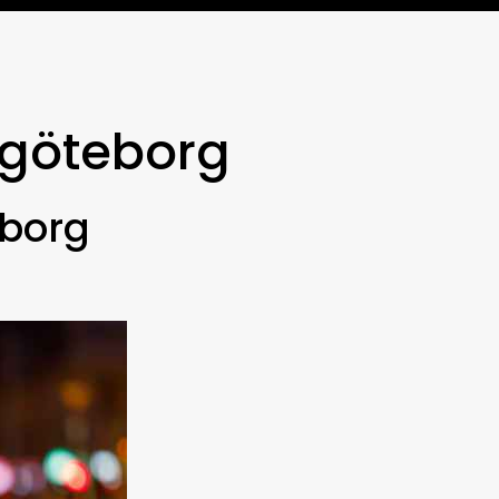
 göteborg
eborg