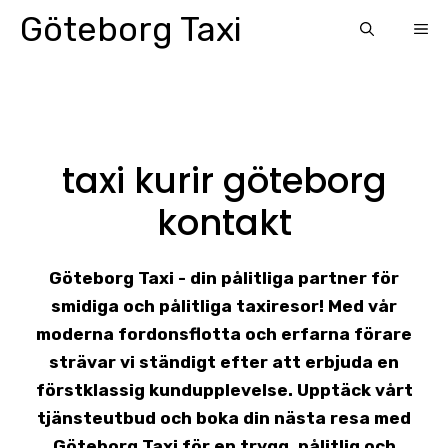
Skip
Göteborg Taxi
ME
to
content
taxi kurir göteborg
kontakt
Göteborg Taxi - din pålitliga partner för
smidiga och pålitliga taxiresor! Med vår
moderna fordonsflotta och erfarna förare
strävar vi ständigt efter att erbjuda en
förstklassig kundupplevelse. Upptäck vårt
tjänsteutbud och boka din nästa resa med
Göteborg Taxi för en trygg, pålitlig och