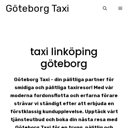
Skip
Göteborg Taxi
ME
to
content
taxi linköping
göteborg
Göteborg Taxi - din pålitliga partner för
smidiga och pålitliga taxiresor! Med vår
moderna fordonsflotta och erfarna förare
strävar vi ständigt efter att erbjuda en
förstklassig kundupplevelse. Upptäck vårt
tjänsteutbud och boka din nästa resa med
Göteborg Taxi för en trygg, pålitlig och