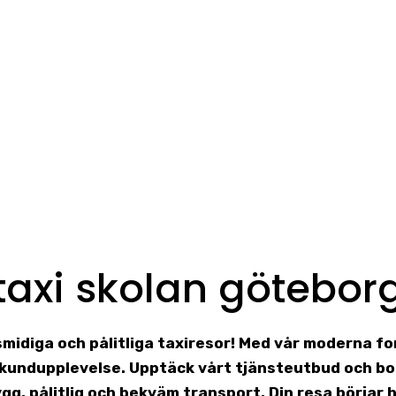
taxi skolan götebor
 smidiga och pålitliga taxiresor! Med vår moderna f
g kundupplevelse. Upptäck vårt tjänsteutbud och bo
ygg, pålitlig och bekväm transport. Din resa börjar h