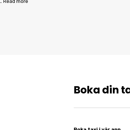
 …
Read more
Boka din ta
Boka taxi i vår app