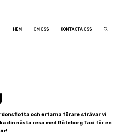
HEM
OM OSS
KONTAKTA OSS
g
ordonsflotta och erfarna förare strävar vi
ka din nästa resa med Göteborg Taxi för en
är!