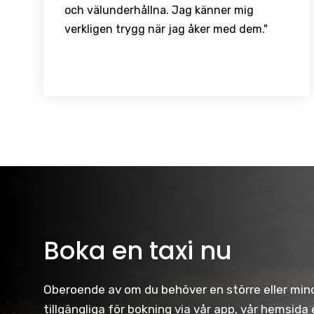
och välunderhållna. Jag känner mig
verkligen trygg när jag åker med dem."
Boka en taxi nu
Oberoende av om du behöver en större eller mindr
tillgängliga för bokning via vår app, vår hemsida