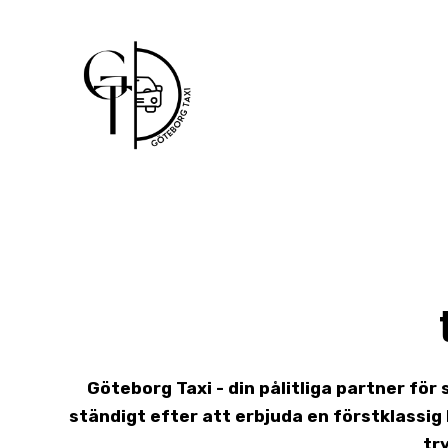
Skip
to
content
Göteborg Taxi - din pålitliga partner för
ständigt efter att erbjuda en förstklassi
tr