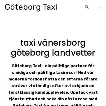
Skip
Göteborg Taxi
ME
to
content
taxi vänersborg
göteborg landvetter
Göteborg Taxi - din pålitliga partner för
smidiga och pålitliga taxiresor! Med vår
moderna fordonsflotta och erfarna förare
strävar vi ständigt efter att erbjuda en
förstklassig kundupplevelse. Upptäck vårt
tjänsteutbud och boka din nästa resa med
Göteborg Taxi för en trygg, pålitlig och