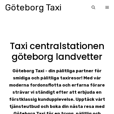
Skip
Göteborg Taxi
ME
to
content
Taxi centralstationen
göteborg landvetter
Göteborg Taxi - din pålitliga partner för
smidiga och pålitliga taxiresor! Med vår
moderna fordonsflotta och erfarna förare
strävar vi ständigt efter att erbjuda en
förstklassig kundupplevelse. Upptäck vårt
tjänsteutbud och boka din nästa resa med
Göteborg Taxi för en trygg, pålitlig och