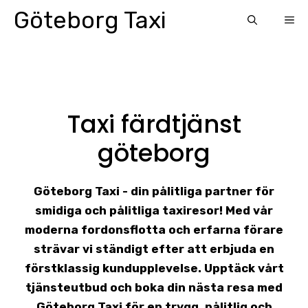
Skip
Göteborg Taxi
ME
to
content
Taxi färdtjänst
göteborg
Göteborg Taxi - din pålitliga partner för
smidiga och pålitliga taxiresor! Med vår
moderna fordonsflotta och erfarna förare
strävar vi ständigt efter att erbjuda en
förstklassig kundupplevelse. Upptäck vårt
tjänsteutbud och boka din nästa resa med
Göteborg Taxi för en trygg, pålitlig och