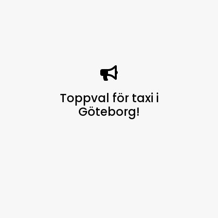
Toppval för taxi i
Göteborg
!
Göteborg Taxi finns alltid
tillgängligt för dig, dygnet runt, 7
dagar i veckan, för att erbjuda en
högkvalitativ service och är
välkänt för vår pålitlighet i hela
staden.