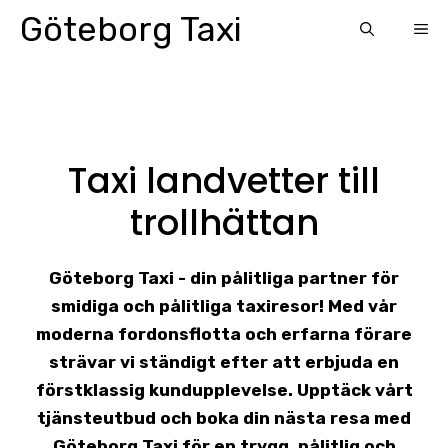
Skip
Göteborg Taxi
ME
to
content
Taxi landvetter till
trollhättan
Göteborg Taxi - din pålitliga partner för
smidiga och pålitliga taxiresor! Med vår
moderna fordonsflotta och erfarna förare
strävar vi ständigt efter att erbjuda en
förstklassig kundupplevelse. Upptäck vårt
tjänsteutbud och boka din nästa resa med
Göteborg Taxi för en trygg, pålitlig och