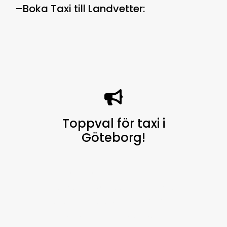
–
Boka Taxi till Landvetter
:
Toppval för taxi i
Göteborg
!
Göteborg Taxi finns alltid
tillgängligt för dig, dygnet runt, 7
dagar i veckan, för att erbjuda en
högkvalitativ service och är