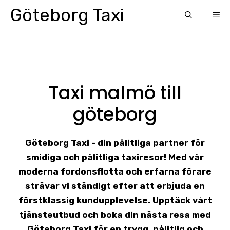
Skip
Göteborg Taxi
ME
to
content
Taxi malmö till
göteborg
Göteborg Taxi - din pålitliga partner för
smidiga och pålitliga taxiresor! Med vår
moderna fordonsflotta och erfarna förare
strävar vi ständigt efter att erbjuda en
förstklassig kundupplevelse. Upptäck vårt
tjänsteutbud och boka din nästa resa med
Göteborg Taxi för en trygg, pålitlig och