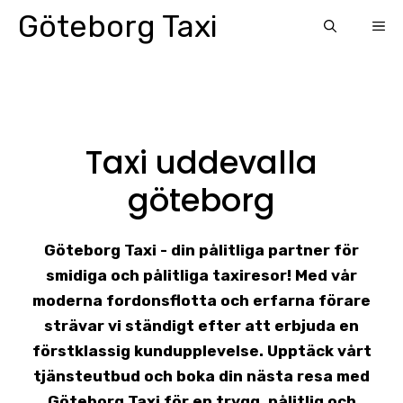
Skip
Göteborg Taxi
ME
to
content
Taxi uddevalla
göteborg
Göteborg Taxi - din pålitliga partner för
smidiga och pålitliga taxiresor! Med vår
moderna fordonsflotta och erfarna förare
strävar vi ständigt efter att erbjuda en
förstklassig kundupplevelse. Upptäck vårt
tjänsteutbud och boka din nästa resa med
Göteborg Taxi för en trygg, pålitlig och