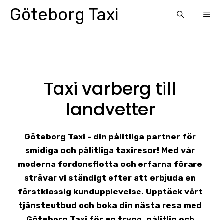
Skip
Göteborg Taxi
ME
to
content
Taxi varberg till
landvetter
Göteborg Taxi - din pålitliga partner för
smidiga och pålitliga taxiresor! Med vår
moderna fordonsflotta och erfarna förare
strävar vi ständigt efter att erbjuda en
förstklassig kundupplevelse. Upptäck vårt
tjänsteutbud och boka din nästa resa med
Göteborg Taxi för en trygg, pålitlig och