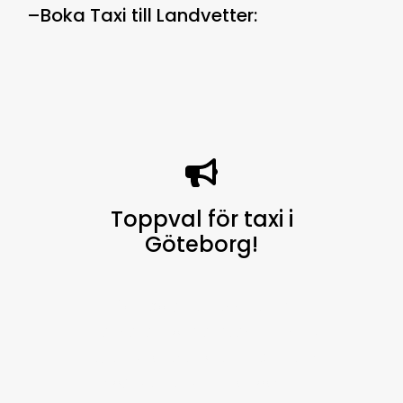
–
Boka Taxi till Landvetter
:
Toppval för taxi i
Göteborg
!
Göteborg Taxi finns alltid
tillgängligt för dig, dygnet runt, 7
dagar i veckan, för att erbjuda en
högkvalitativ service och är