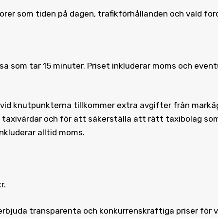
orer som tiden på dagen, trafikförhållanden och vald for
a som tar 15 minuter. Priset inkluderar moms och eventu
t vid knutpunkterna tillkommer extra avgifter från markäg
, taxivärdar och för att säkerställa att rätt taxibolag so
nkluderar alltid moms.
r.
 erbjuda transparenta och konkurrenskraftiga priser för v