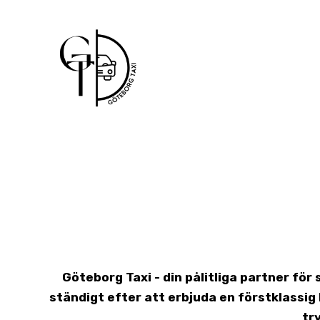
Skip
to
content
Göteborg Taxi - din pålitliga partner för
ständigt efter att erbjuda en förstklassi
tr