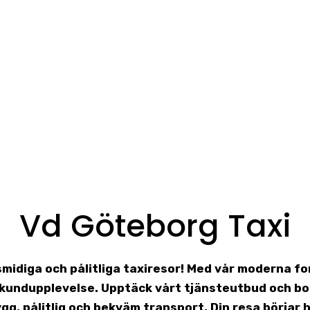
Vd Göteborg Taxi
 smidiga och pålitliga taxiresor! Med vår moderna f
g kundupplevelse. Upptäck vårt tjänsteutbud och bo
ygg, pålitlig och bekväm transport. Din resa börjar h