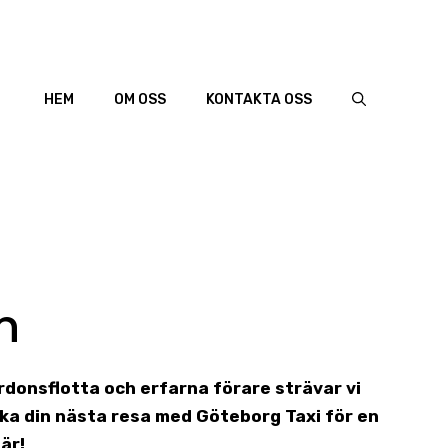
HEM
OM OSS
KONTAKTA OSS
n
ordonsflotta och erfarna förare strävar vi
ka din nästa resa med Göteborg Taxi för en
är!