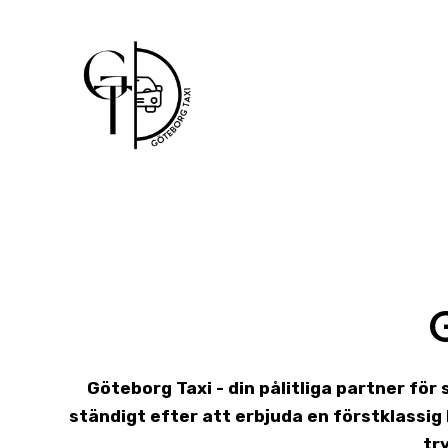
Skip
to
content
Göteborg Taxi - din pålitliga partner för
ständigt efter att erbjuda en förstklassi
tr