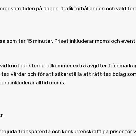
orer som tiden på dagen, trafikförhållanden och vald for
a som tar 15 minuter. Priset inkluderar moms och eventu
t vid knutpunkterna tillkommer extra avgifter från markäg
, taxivärdar och för att säkerställa att rätt taxibolag so
rna inkluderar alltid moms.
r.
 erbjuda transparenta och konkurrenskraftiga priser för v