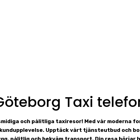
Göteborg Taxi telefo
 smidiga och pålitliga taxiresor! Med vår moderna f
g kundupplevelse. Upptäck vårt tjänsteutbud och bo
ygg, pålitlig och bekväm transport. Din resa börjar h