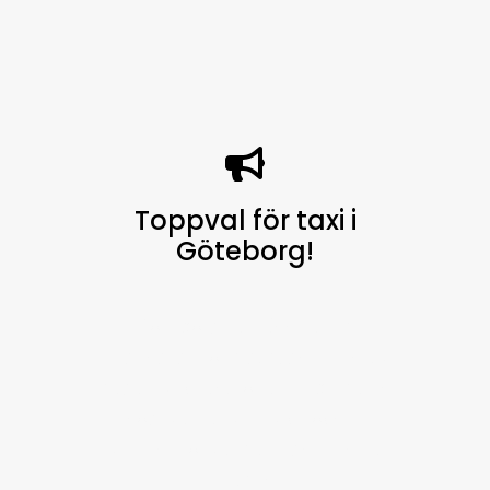
Toppval för taxi i
Göteborg
!
Göteborg Taxi finns alltid
tillgängligt för dig, dygnet runt, 7
dagar i veckan, för att erbjuda en
högkvalitativ service och är
välkänt för vår pålitlighet i hela
staden.